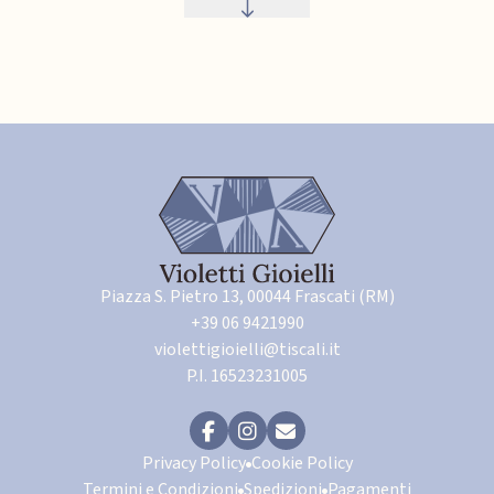
Piazza S. Pietro 13, 00044 Frascati (RM)
+39 06 9421990
violettigioielli@tiscali.it
P.I. 16523231005
Privacy Policy
Cookie Policy
Termini e Condizioni
Spedizioni
Pagamenti