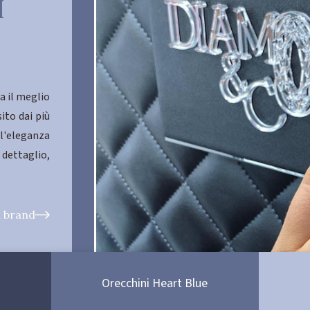
I
a il meglio
to dai più
l'eleganza
dettaglio,
l brand
Orecchini Heart Blue