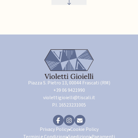
Piazza S. Pietro 13, 00044 Frascati (RM)
+39 06 9421990
violettigioielli@tiscali.it
P.I. 16523231005
Privacy Policy
Cookie Policy
Termini e Condizioni
Spedizioni
Pagamenti