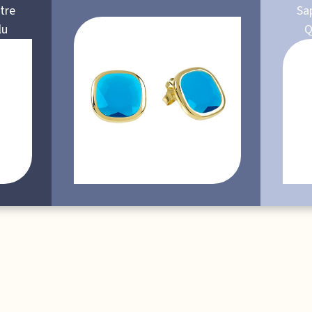
tre
Sa
lu
Q