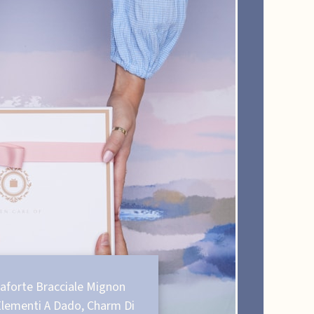
aforte Bracciale Mignon
lementi A Dado, Charm Di