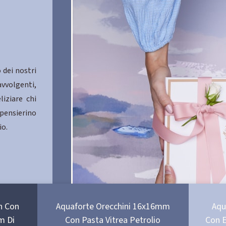
 dei nostri
avvolgenti,
liziare chi
 pensierino
io.
n Con
Aquaforte Orecchini 16x16mm
Aqu
m Di
Con Pasta Vitrea Petrolio
Con E