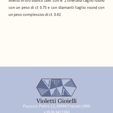
Anello in oro bianco 18kt con N*2 smeraldi taglio round
con un peso di ct 0.75 e con diamanti taglio round con
un peso complessivo di ct. 0.42
Piazza S. Pietro 13, 00044 Frascati (RM)
+39 06 9421990